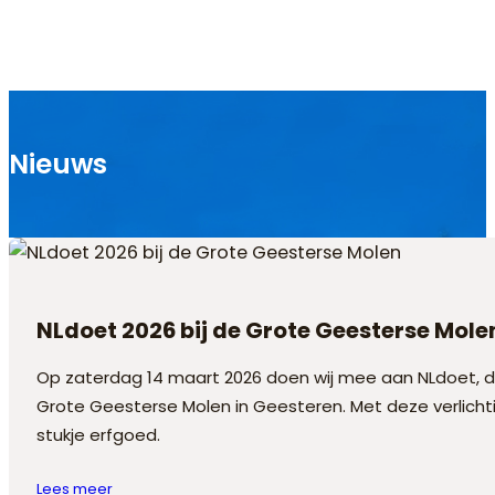
Ga naar hoofdinhoud
Ga naar voettekst
Nieuws
NLdoet 2026 bij de Grote Geesterse Mole
Op zaterdag 14 maart 2026 doen wij mee aan NLdoet, de 
Grote Geesterse Molen in Geesteren. Met deze verlicht
stukje erfgoed.
Lees meer